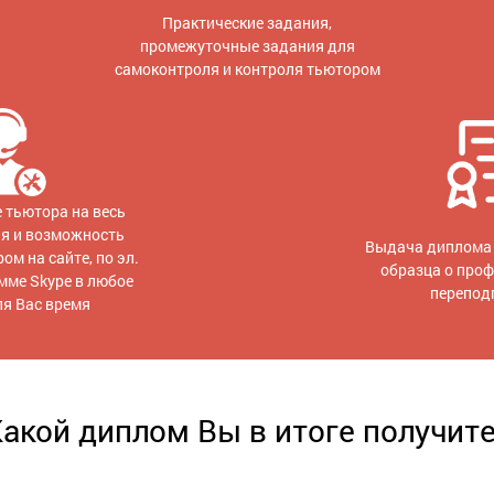
Практические задания,
промежуточные задания для
самоконтроля и контроля тьютором
 тьютора на весь
ия и возможность
Выдача диплома 
ом на сайте, по эл.
образца о про
амме Skype в любое
перепод
ля Вас время
акой диплом Вы в итоге получит