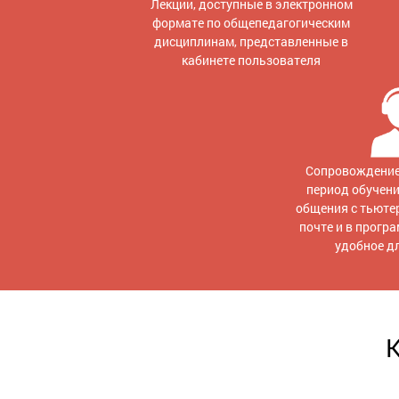
Лекции, доступные в электронном
формате по общепедагогическим
дисциплинам, представленные в
кабинете пользователя
Сопровождение
период обучен
общения с тьютер
почте и в прогр
удобное д
К