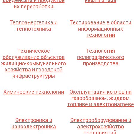
конденсата и продуктов
нефти и газа
их переработки
Теплоэнергетика и
Тестирование в области
теплотехника
информационных
технологий
Техническое
Технология
обслуживание объектов
полиграфического
жилищно-коммунального
производства
хозяйства и городской
инфраструктуры
Химические технологии
Эксплуатация котлов на
газообразном, жидком
топливе и электронагреве
Электроника и
Электрооборудование и
наноэлектроника
электрохозяйство
предприятий,