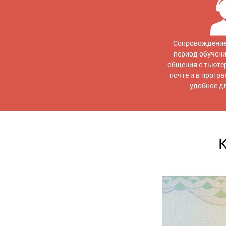
Сопровождение
период обучен
общения с тьютер
почте и в прогр
удобное д
К