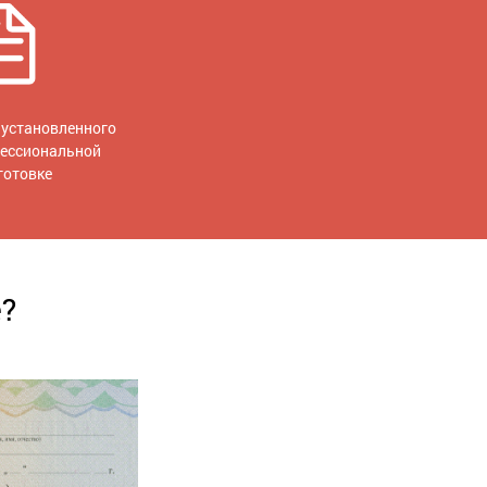
установленного
фессиональной
готовке
е?