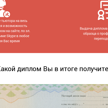
 тьютора на весь
ия и возможность
Выдача диплома 
ом на сайте, по эл.
образца о про
амме Skype в любое
перепод
ля Вас время
акой диплом Вы в итоге получит