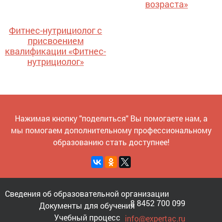
возраста»
Фитнес-нутрициолог с
присвоением
квалификации «Фитнес-
нутрициолог»
Нажимая кнопку "поделиться" Вы помогаете нам, а
мы помогаем дополнительному профессиональному
образованию стать доступнее!
Сведения об образовательной организации
8 8452 700 099
Документы для обучения
Учебный процесс
info@expertac.ru