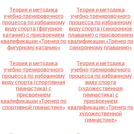
Теория и методика
Теория и методика
учебно-тренировочного
учебно-тренировочного
процесса по избранному
процесса по избранному
виду спорта (фигурное
виду спорта (синхронное
катание) с присвоением
плавание) с присвоением
квалификации «Тренер по
квалификации «Тренер по
фигурному катанию»
синхронному плаванию»
Теория и методика
Теория и методика
учебно-тренировочного
учебно-тренировочного
процесса по избранному
процесса по избранному
виду спорта (спортивная
виду спорта
гимнастика) с
(художественная
присвоением
гимнастика) с
квалификации «Тренер по
присвоением
спортивной гимнастике»
квалификации «Тренер по
художественной
гимнастике»