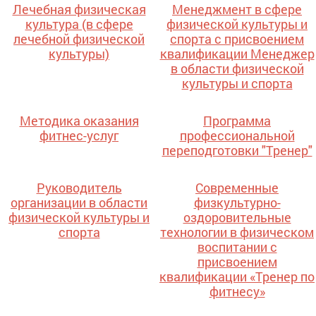
Лечебная физическая
Менеджмент в сфере
культура (в сфере
физической культуры и
лечебной физической
спорта с присвоением
культуры)
квалификации Менеджер
в области физической
культуры и спорта
Методика оказания
Программа
фитнес-услуг
профессиональной
переподготовки "Тренер"
Руководитель
Современные
организации в области
физкультурно-
физической культуры и
оздоровительные
спорта
технологии в физическом
воспитании с
присвоением
квалификации «Тренер по
фитнесу»