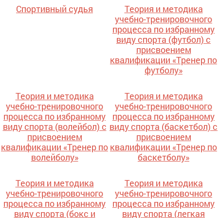
Спортивный судья
Теория и методика
учебно-тренировочного
процесса по избранному
виду спорта (футбол) с
присвоением
квалификации «Тренер по
футболу»
Теория и методика
Теория и методика
учебно-тренировочного
учебно-тренировочного
процесса по избранному
процесса по избранному
виду спорта (волейбол) с
виду спорта (баскетбол) с
присвоением
присвоением
квалификации «Тренер по
квалификации «Тренер по
волейболу»
баскетболу»
Теория и методика
Теория и методика
учебно-тренировочного
учебно-тренировочного
процесса по избранному
процесса по избранному
виду спорта (бокс и
виду спорта (легкая