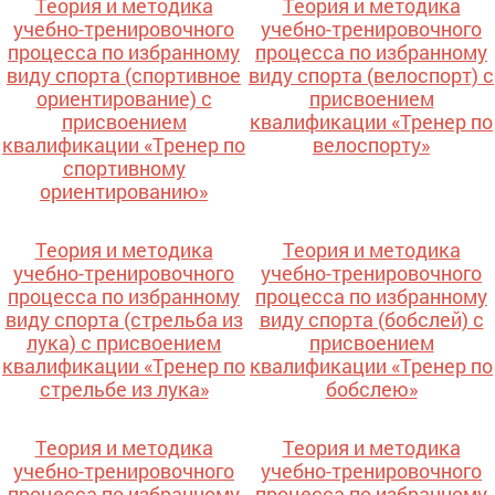
Теория и методика
Теория и методика
учебно-тренировочного
учебно-тренировочного
процесса по избранному
процесса по избранному
виду спорта (спортивное
виду спорта (велоспорт) с
ориентирование) с
присвоением
присвоением
квалификации «Тренер по
квалификации «Тренер по
велоспорту»
спортивному
ориентированию»
Теория и методика
Теория и методика
учебно-тренировочного
учебно-тренировочного
процесса по избранному
процесса по избранному
виду спорта (стрельба из
виду спорта (бобслей) с
лука) с присвоением
присвоением
квалификации «Тренер по
квалификации «Тренер по
стрельбе из лука»
бобслею»
Теория и методика
Теория и методика
учебно-тренировочного
учебно-тренировочного
процесса по избранному
процесса по избранному