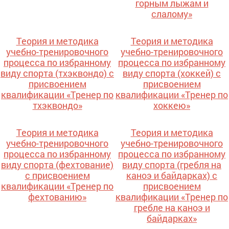
горным лыжам и
слалому»
Теория и методика
Теория и методика
учебно-тренировочного
учебно-тренировочного
процесса по избранному
процесса по избранному
виду спорта (тхэквондо) с
виду спорта (хоккей) с
присвоением
присвоением
квалификации «Тренер по
квалификации «Тренер по
тхэквондо»
хоккею»
Теория и методика
Теория и методика
учебно-тренировочного
учебно-тренировочного
процесса по избранному
процесса по избранному
виду спорта (фехтование)
виду спорта (гребля на
с присвоением
каноэ и байдарках) с
квалификации «Тренер по
присвоением
фехтованию»
квалификации «Тренер по
гребле на каноэ и
байдарках»