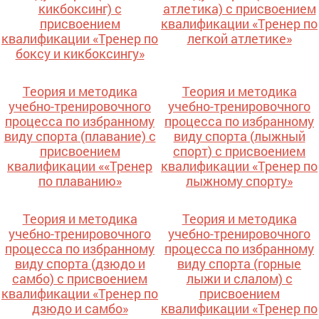
кикбоксинг) с
атлетика) с присвоением
присвоением
квалификации «Тренер по
квалификации «Тренер по
легкой атлетике»
боксу и кикбоксингу»
Теория и методика
Теория и методика
учебно-тренировочного
учебно-тренировочного
процесса по избранному
процесса по избранному
виду спорта (плавание) с
виду спорта (лыжный
присвоением
спорт) с присвоением
квалификации ««Тренер
квалификации «Тренер по
по плаванию»
лыжному спорту»
Теория и методика
Теория и методика
учебно-тренировочного
учебно-тренировочного
процесса по избранному
процесса по избранному
виду спорта (дзюдо и
виду спорта (горные
самбо) с присвоением
лыжи и слалом) с
квалификации «Тренер по
присвоением
дзюдо и самбо»
квалификации «Тренер по