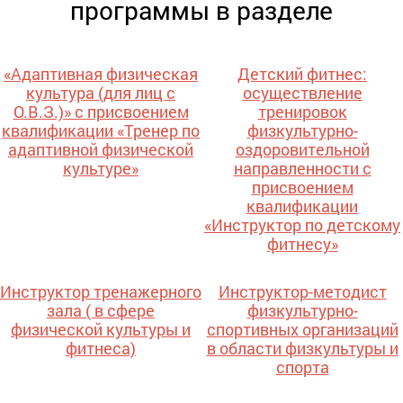
программы в разделе
«Адаптивная физическая
Детский фитнес:
культура (для лиц с
осуществление
О.В.З.)» с присвоением
тренировок
квалификации «Тренер по
физкультурно-
адаптивной физической
оздоровительной
культуре»
направленности с
присвоением
квалификации
«Инструктор по детскому
фитнесу»
Инструктор тренажерного
Инструктор-методист
зала ( в сфере
физкультурно-
физической культуры и
спортивных организаций
фитнеса)
в области физкультуры и
спорта