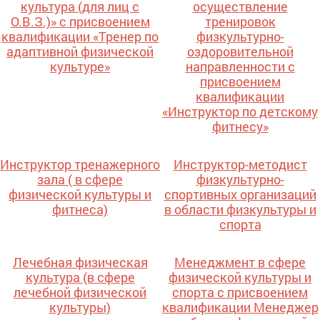
культура (для лиц с
осуществление
О.В.З.)» с присвоением
тренировок
квалификации «Тренер по
физкультурно-
адаптивной физической
оздоровительной
культуре»
направленности с
присвоением
квалификации
«Инструктор по детскому
фитнесу»
Инструктор тренажерного
Инструктор-методист
зала ( в сфере
физкультурно-
физической культуры и
спортивных организаций
фитнеса)
в области физкультуры и
спорта
Лечебная физическая
Менеджмент в сфере
культура (в сфере
физической культуры и
лечебной физической
спорта с присвоением
культуры)
квалификации Менеджер