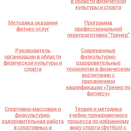
в области физической
культуры и спорта
Методика оказания
Программа
фитнес-услуг
профессиональной
переподготовки "Тренер"
Руководитель
Современные
организации в области
физкультурно-
физической культуры и
оздоровительные
спорта
технологии в физическом
воспитании с
присвоением
квалификации «Тренер по
фитнесу»
Спортивно-массовая и
Теория и методика
физкультурно-
учебно-тренировочного
оздоровительная работа
процесса по избранному
в спортивных и
виду спорта (футбол) с