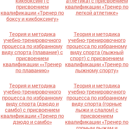
кикбоксинг) с
атлетика) с присвоением
присвоением
квалификации «Тренер по
квалификации «Тренер по
легкой атлетике»
боксу и кикбоксингу»
Теория и методика
Теория и методика
учебно-тренировочного
учебно-тренировочного
процесса по избранному
процесса по избранному
виду спорта (плавание) с
виду спорта (лыжный
присвоением
спорт) с присвоением
квалификации ««Тренер
квалификации «Тренер по
по плаванию»
лыжному спорту»
Теория и методика
Теория и методика
учебно-тренировочного
учебно-тренировочного
процесса по избранному
процесса по избранному
виду спорта (дзюдо и
виду спорта (горные
самбо) с присвоением
лыжи и слалом) с
квалификации «Тренер по
присвоением
дзюдо и самбо»
квалификации «Тренер по
горным лыжам и