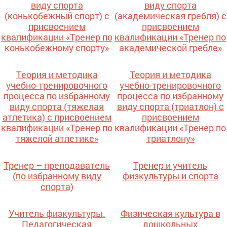
виду спорта
виду спорта
(конькобежный спорт) с
(академическая гребля) с
присвоением
присвоением
квалификации «Тренер по
квалификации «Тренер по
конькобежному спорту»
академической гребле»
Теория и методика
Теория и методика
учебно-тренировочного
учебно-тренировочного
процесса по избранному
процесса по избранному
виду спорта (тяжелая
виду спорта (триатлон) с
атлетика) с присвоением
присвоением
квалификации «Тренер по
квалификации «Тренер по
тяжелой атлетике»
триатлону»
Тренер – преподаватель
Тренер и учитель
(по избранному виду
физкультуры и спорта
спорта)
Учитель физкультуры.
Физическая культура в
Педагогическая
дошкольных