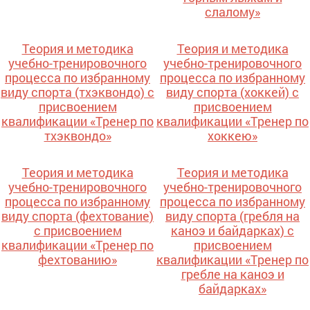
слалому»
Теория и методика
Теория и методика
учебно-тренировочного
учебно-тренировочного
процесса по избранному
процесса по избранному
виду спорта (тхэквондо) с
виду спорта (хоккей) с
присвоением
присвоением
квалификации «Тренер по
квалификации «Тренер по
тхэквондо»
хоккею»
Теория и методика
Теория и методика
учебно-тренировочного
учебно-тренировочного
процесса по избранному
процесса по избранному
виду спорта (фехтование)
виду спорта (гребля на
с присвоением
каноэ и байдарках) с
квалификации «Тренер по
присвоением
фехтованию»
квалификации «Тренер по
гребле на каноэ и
байдарках»