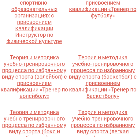
спортивно-
присвоением
образовательных
квалификации «Тренер по
организациях с
футболу»
присвоением
квалификации
Инструктор по
физической культуре
Теория и методика
Теория и методика
учебно-тренировочного
учебно-тренировочного
процесса по избранному
процесса по избранному
виду спорта (волейбол) с
виду спорта (баскетбол) с
присвоением
присвоением
квалификации «Тренер по
квалификации «Тренер по
волейболу»
баскетболу»
Теория и методика
Теория и методика
учебно-тренировочного
учебно-тренировочного
процесса по избранному
процесса по избранному
виду спорта (бокс и
виду спорта (легкая