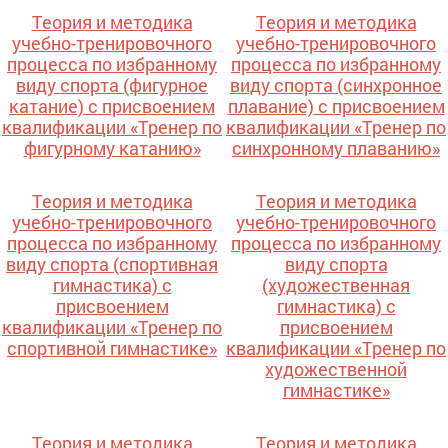
Теория и методика
Теория и методика
учебно-тренировочного
учебно-тренировочного
процесса по избранному
процесса по избранному
виду спорта (фигурное
виду спорта (синхронное
катание) с присвоением
плавание) с присвоением
квалификации «Тренер по
квалификации «Тренер по
фигурному катанию»
синхронному плаванию»
Теория и методика
Теория и методика
учебно-тренировочного
учебно-тренировочного
процесса по избранному
процесса по избранному
виду спорта (спортивная
виду спорта
гимнастика) с
(художественная
присвоением
гимнастика) с
квалификации «Тренер по
присвоением
спортивной гимнастике»
квалификации «Тренер по
художественной
гимнастике»
Теория и методика
Теория и методика