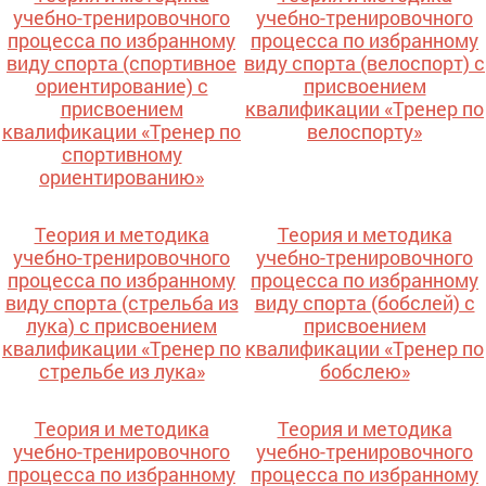
учебно-тренировочного
учебно-тренировочного
процесса по избранному
процесса по избранному
виду спорта (спортивное
виду спорта (велоспорт) с
ориентирование) с
присвоением
присвоением
квалификации «Тренер по
квалификации «Тренер по
велоспорту»
спортивному
ориентированию»
Теория и методика
Теория и методика
учебно-тренировочного
учебно-тренировочного
процесса по избранному
процесса по избранному
виду спорта (стрельба из
виду спорта (бобслей) с
лука) с присвоением
присвоением
квалификации «Тренер по
квалификации «Тренер по
стрельбе из лука»
бобслею»
Теория и методика
Теория и методика
учебно-тренировочного
учебно-тренировочного
процесса по избранному
процесса по избранному