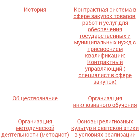
История
Контрактная система в
сфере закупок товаров,
работ и услуг для
обеспечения
государственных и
муниципальных нужд с
присвоением
квалификации:
Контрактный
управляющий (
специалист в сфере
закупок)
Обществознание
Организация
инклюзивного обучения
Организация
Основы религиозных
методической
культур и светской этики
деятельности (методист)
в условиях реализации