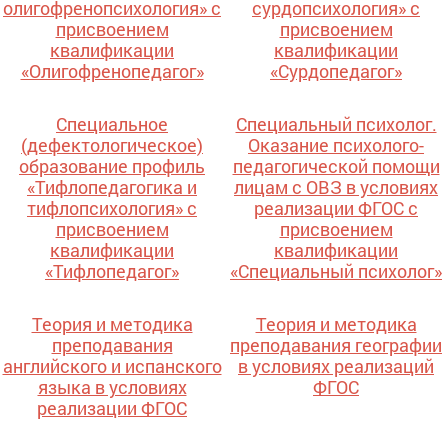
олигофренопсихология» с
сурдопсихология» с
присвоением
присвоением
квалификации
квалификации
«Олигофренопедагог»
«Сурдопедагог»
Специальное
Специальный психолог.
(дефектологическое)
Оказание психолого-
образование профиль
педагогической помощи
«Тифлопедагогика и
лицам с ОВЗ в условиях
тифлопсихология» с
реализации ФГОС с
присвоением
присвоением
квалификации
квалификации
«Тифлопедагог»
«Специальный психолог»
Теория и методика
Теория и методика
преподавания
преподавания географии
английского и испанского
в условиях реализаций
языка в условиях
ФГОС
реализации ФГОС