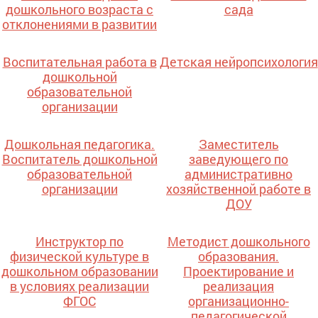
дошкольного возраста с
сада
отклонениями в развитии
Воспитательная работа в
Детская нейропсихология
дошкольной
образовательной
организации
Дошкольная педагогика.
Заместитель
Воспитатель дошкольной
заведующего по
образовательной
административно
организации
хозяйственной работе в
ДОУ
Инструктор по
Методист дошкольного
физической культуре в
образования.
дошкольном образовании
Проектирование и
в условиях реализации
реализация
ФГОС
организационно-
педагогической