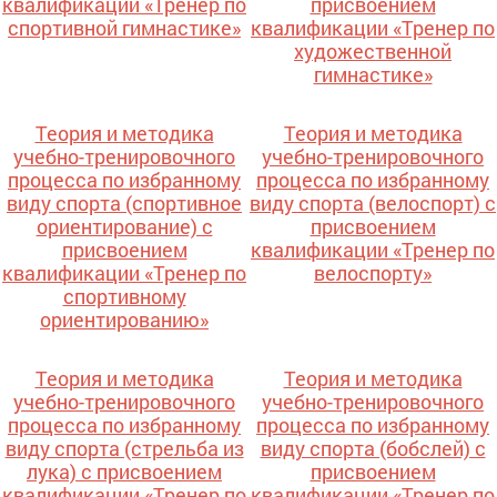
квалификации «Тренер по
присвоением
спортивной гимнастике»
квалификации «Тренер по
художественной
гимнастике»
Теория и методика
Теория и методика
учебно-тренировочного
учебно-тренировочного
процесса по избранному
процесса по избранному
виду спорта (спортивное
виду спорта (велоспорт) с
ориентирование) с
присвоением
присвоением
квалификации «Тренер по
квалификации «Тренер по
велоспорту»
спортивному
ориентированию»
Теория и методика
Теория и методика
учебно-тренировочного
учебно-тренировочного
процесса по избранному
процесса по избранному
виду спорта (стрельба из
виду спорта (бобслей) с
лука) с присвоением
присвоением
квалификации «Тренер по
квалификации «Тренер по