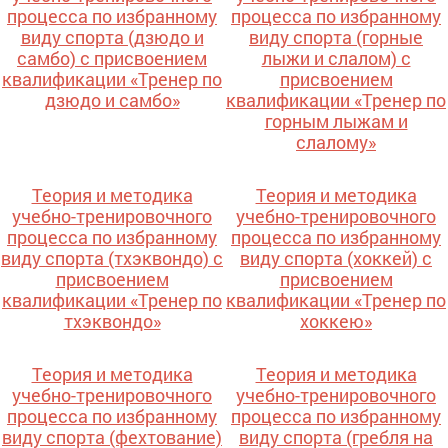
процесса по избранному
процесса по избранному
виду спорта (дзюдо и
виду спорта (горные
самбо) с присвоением
лыжи и слалом) с
квалификации «Тренер по
присвоением
дзюдо и самбо»
квалификации «Тренер по
горным лыжам и
слалому»
Теория и методика
Теория и методика
учебно-тренировочного
учебно-тренировочного
процесса по избранному
процесса по избранному
виду спорта (тхэквондо) с
виду спорта (хоккей) с
присвоением
присвоением
квалификации «Тренер по
квалификации «Тренер по
тхэквондо»
хоккею»
Теория и методика
Теория и методика
учебно-тренировочного
учебно-тренировочного
процесса по избранному
процесса по избранному
виду спорта (фехтование)
виду спорта (гребля на