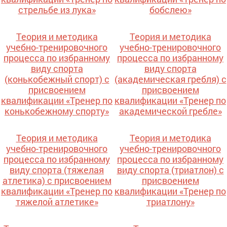
стрельбе из лука»
бобслею»
Теория и методика
Теория и методика
учебно-тренировочного
учебно-тренировочного
процесса по избранному
процесса по избранному
виду спорта
виду спорта
(конькобежный спорт) с
(академическая гребля) с
присвоением
присвоением
квалификации «Тренер по
квалификации «Тренер по
конькобежному спорту»
академической гребле»
Теория и методика
Теория и методика
учебно-тренировочного
учебно-тренировочного
процесса по избранному
процесса по избранному
виду спорта (тяжелая
виду спорта (триатлон) с
атлетика) с присвоением
присвоением
квалификации «Тренер по
квалификации «Тренер по
тяжелой атлетике»
триатлону»