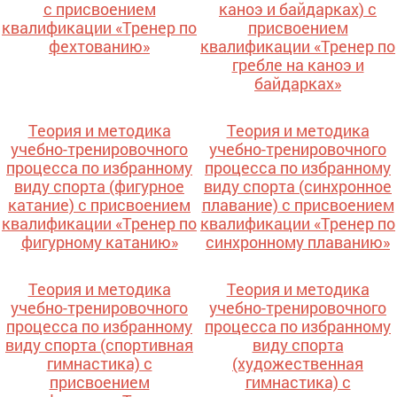
с присвоением
каноэ и байдарках) с
квалификации «Тренер по
присвоением
фехтованию»
квалификации «Тренер по
гребле на каноэ и
байдарках»
Теория и методика
Теория и методика
учебно-тренировочного
учебно-тренировочного
процесса по избранному
процесса по избранному
виду спорта (фигурное
виду спорта (синхронное
катание) с присвоением
плавание) с присвоением
квалификации «Тренер по
квалификации «Тренер по
фигурному катанию»
синхронному плаванию»
Теория и методика
Теория и методика
учебно-тренировочного
учебно-тренировочного
процесса по избранному
процесса по избранному
виду спорта (спортивная
виду спорта
гимнастика) с
(художественная
присвоением
гимнастика) с