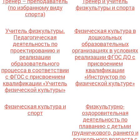
Тренер – преподаватель
Тренер и учитель
(по избранному виду
физкультуры и спорта
спорта)
Учитель физкультуры.
Физическая культура в
Педагогическая
дошкольных
деятельность по
образовательных
проектированию и
организациях в условиях
реализации
реализации ФГОС ДО с
образовательного
присвоением
процесса в соответствии
квалификации
с ФГОС с присвоением
«Инструктор по
квалификации «Учитель
физической культуре»
физической культуры»
Физическая культура и
Физкультурно-
спорт
оздоровительная
деятельность по
плаванию с детьми
грудничкового, раннего и
дошкольного возраста с