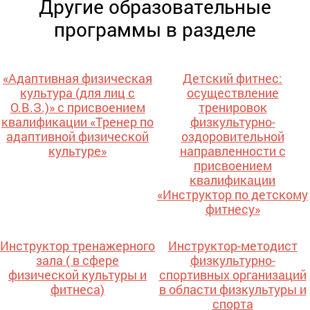
Другие образовательные
программы в разделе
«Адаптивная физическая
Детский фитнес:
культура (для лиц с
осуществление
О.В.З.)» с присвоением
тренировок
квалификации «Тренер по
физкультурно-
адаптивной физической
оздоровительной
культуре»
направленности с
присвоением
квалификации
«Инструктор по детскому
фитнесу»
Инструктор тренажерного
Инструктор-методист
зала ( в сфере
физкультурно-
физической культуры и
спортивных организаций
фитнеса)
в области физкультуры и
спорта