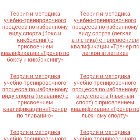
Теория и методика
Теория и методика
учебно-тренировочного
учебно-тренировочного
процесса по избранному
процесса по избранному
виду спорта (бокс и
виду спорта (легкая
кикбоксинг) с
атлетика) с присвоением
присвоением
квалификации «Тренер по
квалификации «Тренер по
легкой атлетике»
боксу и кикбоксингу»
Теория и методика
Теория и методика
учебно-тренировочного
учебно-тренировочного
процесса по избранному
процесса по избранному
виду спорта (плавание) с
виду спорта (лыжный
присвоением
спорт) с присвоением
квалификации ««Тренер
квалификации «Тренер по
по плаванию»
лыжному спорту»
Теория и методика
Теория и методика
учебно-тренировочного
учебно-тренировочного