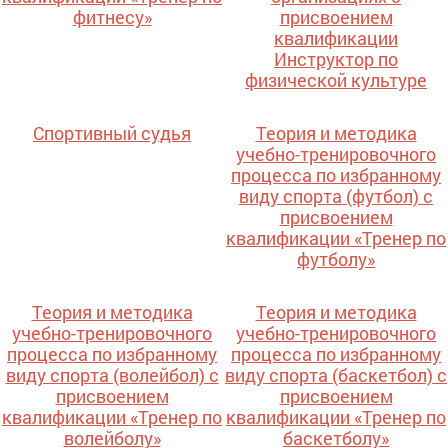
фитнесу»
присвоением
квалификации
Инструктор по
физической культуре
Спортивный судья
Теория и методика
учебно-тренировочного
процесса по избранному
виду спорта (футбол) с
присвоением
квалификации «Тренер по
футболу»
Теория и методика
Теория и методика
учебно-тренировочного
учебно-тренировочного
процесса по избранному
процесса по избранному
виду спорта (волейбол) с
виду спорта (баскетбол) с
присвоением
присвоением
квалификации «Тренер по
квалификации «Тренер по
волейболу»
баскетболу»