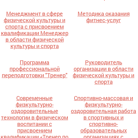
Менеджмент в сфере
Методика оказания
физической культуры и
фитнес-услуг
спорта с присвоением
квалификации Менеджер
в области физической
культуры и спорта
Программа
Руководитель
профессиональной
организации в области
переподготовки "Тренер"
физической культуры и
спорта
Современные
Спортивно-массовая и
физкультурно-
физкультурно-
оздоровительные
оздоровительная работа
технологии в физическом
в спортивных и
воспитании с
спортивно-
присвоением
образовательных
квалификации «Тренер по
организациях с