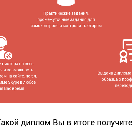
Практические задания,
промежуточные задания для
самоконтроля и контроля тьютором
 тьютора на весь
ия и возможность
Выдача диплома 
ом на сайте, по эл.
образца о про
амме Skype в любое
перепод
ля Вас время
акой диплом Вы в итоге получит