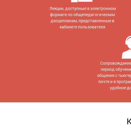
Лекции, доступные в электронном
формате по общепедагогическим
дисциплинам, представленные в
кабинете пользователя
Сопровождение
период обучен
общения с тьютер
почте и в прогр
удобное д
К