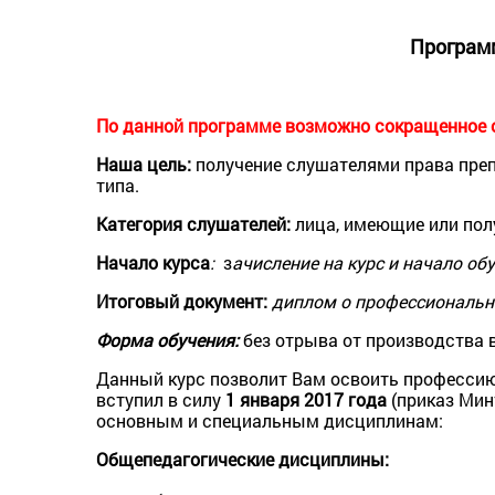
Програм
По данной программе возможно сокращенное о
Наша цель:
получение слушателями права преп
типа.
Категория слушателей:
лица, имеющие или по
Начало курса
:
з
ачисление на курс и начало об
Итог
oвый документ:
диплом
o профессиональн
Форма обучения:
без отрыва от производства 
Данный курс позволит Вам освоить профессию
вступил в силу
1 января 2017 года
(приказ Минт
основным и специальным дисциплинам:
Общепедагогические дисциплины: